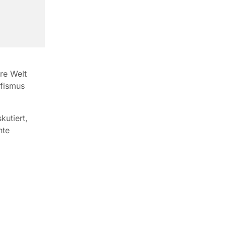
re Welt
ifismus
kutiert,
nte