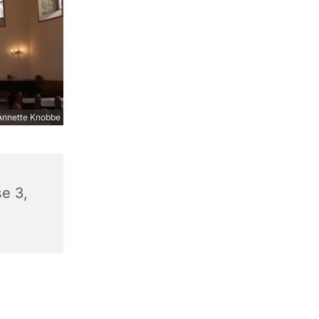
nnette Knobbe
e 3,