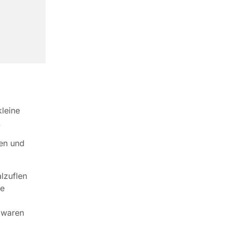
leine
.
hen und
lzuflen
de
 waren