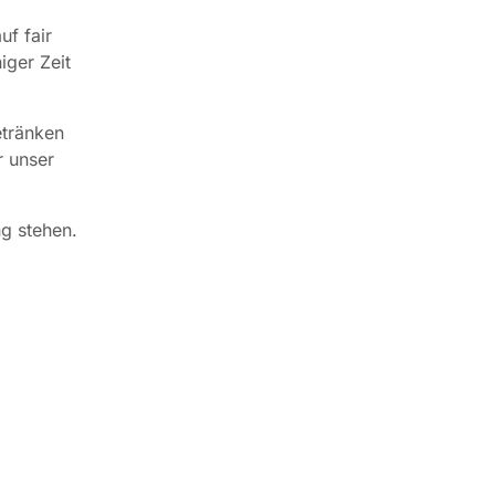
uf fair
iger Zeit
etränken
r unser
g stehen.