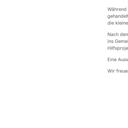
Während a
gehandelt
die klein
Nach dem 
ins Gemei
Hilfsproj
Eine Aus
Wir freue