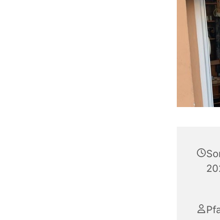
So
20
Pfa