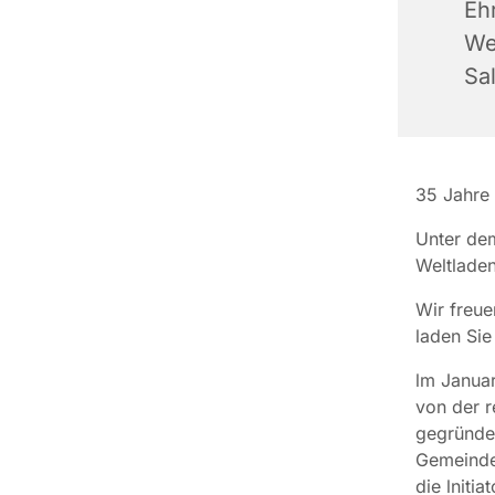
Eh
We
Sa
35 Jahre 
Unter dem
Weltladen
Wir freue
laden Sie
lm Januar
von der r
gegründet
Gemeinder
die lnitia