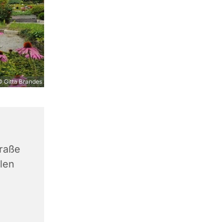
 Gitta Brandes
traße
len