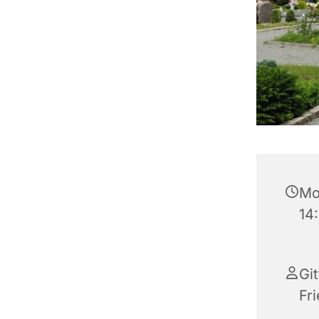
Mo
14
Gi
Fr