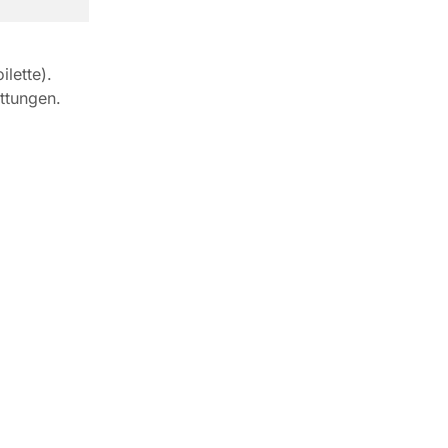
lette).
ttungen.