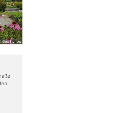
 Gitta Brandes
traße
len