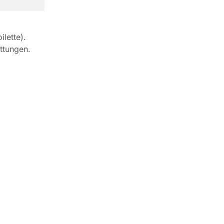
lette).
ttungen.