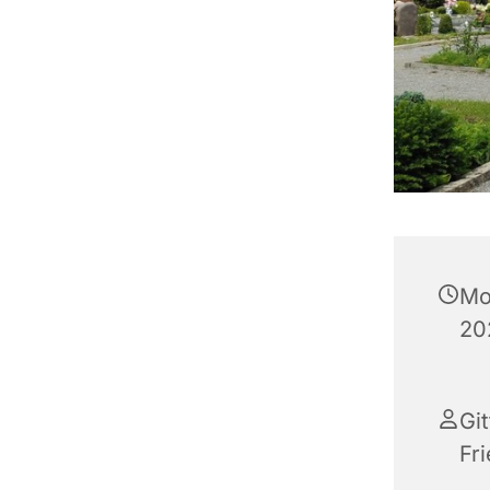
Mo
20
Gi
Fr