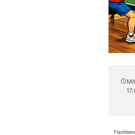
Mi
17
Tischten