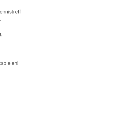
nnistreff
.
g,
spielen!